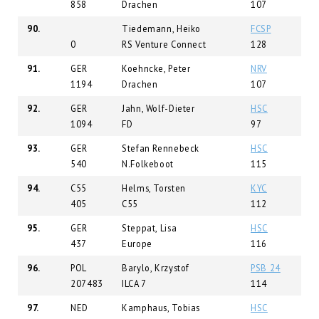
858
Drachen
107
90.
Tiedemann, Heiko
FCSP
0
RS Venture Connect
128
91.
GER
Koehncke, Peter
NRV
1194
Drachen
107
92.
GER
Jahn, Wolf-Dieter
HSC
1094
FD
97
93.
GER
Stefan Rennebeck
HSC
540
N.Folkeboot
115
94.
C55
Helms, Torsten
KYC
405
C55
112
95.
GER
Steppat, Lisa
HSC
437
Europe
116
96.
POL
Barylo, Krzystof
PSB 24
207483
ILCA 7
114
97.
NED
Kamphaus, Tobias
HSC