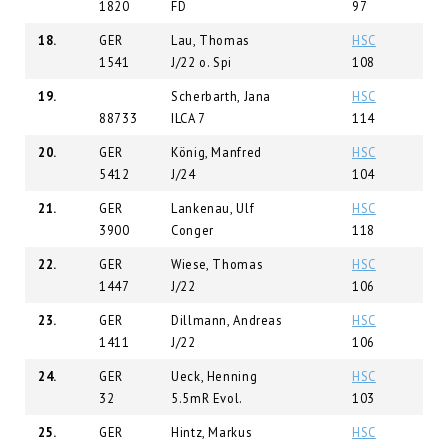
1820
FD
97
18.
GER
Lau, Thomas
HSC
1541
J/22 o. Spi
108
19.
Scherbarth, Jana
HSC
88733
ILCA 7
114
20.
GER
König, Manfred
HSC
5412
J/24
104
21.
GER
Lankenau, Ulf
HSC
3900
Conger
118
22.
GER
Wiese, Thomas
HSC
1447
J/22
106
23.
GER
Dillmann, Andreas
HSC
1411
J/22
106
24.
GER
Ueck, Henning
HSC
32
5.5mR Evol.
103
25.
GER
Hintz, Markus
HSC