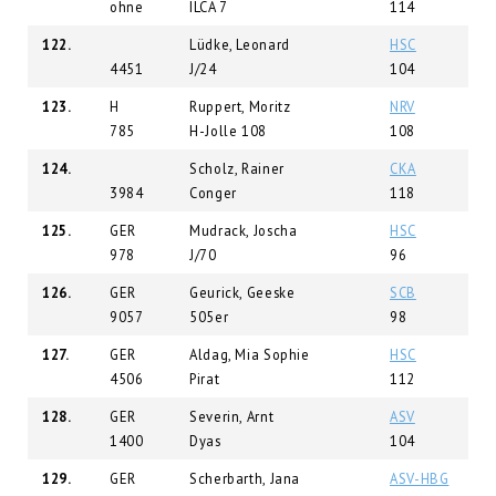
ohne
ILCA 7
114
122.
Lüdke, Leonard
HSC
4451
J/24
104
123.
H
Ruppert, Moritz
NRV
785
H-Jolle 108
108
124.
Scholz, Rainer
CKA
3984
Conger
118
125.
GER
Mudrack, Joscha
HSC
978
J/70
96
126.
GER
Geurick, Geeske
SCB
9057
505er
98
127.
GER
Aldag, Mia Sophie
HSC
4506
Pirat
112
128.
GER
Severin, Arnt
ASV
1400
Dyas
104
129.
GER
Scherbarth, Jana
ASV-HBG