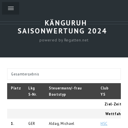
KÄNGURUH
SAISONWERTUNG 2024
powered by Regatten.net
Platz
Lkg
Steuermann/-frau
Club
S-Nr.
Bootstyp
YS
Ziel-Zeit YS 
Wettfahrt-T
1.
GER
Aldag, Michael
HSC