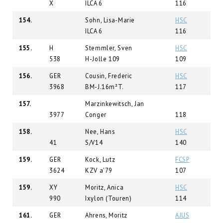
X
ILCA 6
116
154.
Sohn, Lisa-Marie
HSC
ILCA 6
116
155.
H
Stemmler, Sven
HSC
538
H-Jolle 109
109
156.
GER
Cousin, Frederic
HSC
3968
BM-J.16m²T.
117
157.
Marzinkewitsch, Jan
3977
Conger
118
158.
Nee, Hans
HSC
41
S/V14
140
159.
GER
Kock, Lutz
FCSP
3624
KZV a'79
107
159.
XY
Moritz, Anica
HSC
990
Ixylon (Touren)
114
161.
GER
Ahrens, Moritz
AJUS