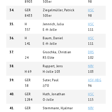
8903
505er
98
34.
GER
Ziegelmüller, Patrick
HSC
8433
505er
98
35.
H
Jennrich, Julia
HSC
357
E-H-Jolle
111
36.
H
Baum, Daniel
HSC
141
E-H-Jolle
111
37.
Gruschka, Christian
DRS
24
RS Elite
102
38.
Ruppert, Jens
NRV
H 69
H-Jolle 103
103
39.
GER
Suter, Paul
ASV-HBG
58
J/70
96
40.
GER
Huth, Jonathan
HSC
1284
O-Jolle
115
41.
GER
Stemmann, Hjalmar
NRV