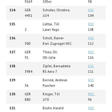
9169
505er
98
114.
GER
Schober, Christina
HSC
4451
J/24
104
115.
Lüthje, Till
HSC
2
Laser Vago
108
116.
Scholl, Rainer
HSC
300
Kiel-Zugvogel HSC
112
117.
GER
Thies, Oli
HSC
91
OK-Jolle
116
118.
Zipfel, Bernadette
HSC
3984
RS Aero 7
111
119.
Borrink, Andreas
HSC
36
Puschen
140
120.
GER
Krüger, Till
MSC
880
J/70
96
121.
Bruhn, Harald
HSC