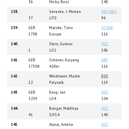
36
Micky-Boot
140
138.
Sevecke, J. Morten
ASV-HBG
57
J/70
96
139.
GER
Matzke, Timo
SC RHE
1708
Europe
116
140.
Stein, Gunnar
HSC
1
J/22
106
141.
GER
Schöner, Kaiyang
NRV
57308
420er
116
142.
Weidmann, Martin
DSS
12
Polyvalk
119
143.
GER
Koop, Jan
HSC
5239
J/24
104
144.
Bünger, Matthias
HSC
41
S/V14
140
145.
Atassi, Amelie
HSC