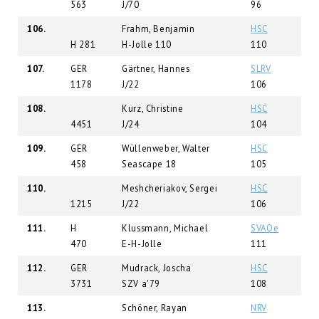
563
J/70
96
106.
Frahm, Benjamin
HSC
H 281
H-Jolle 110
110
107.
GER
Gärtner, Hannes
SLRV
1178
J/22
106
108.
Kurz, Christine
HSC
4451
J/24
104
109.
GER
Wüllenweber, Walter
HSC
458
Seascape 18
105
110.
Meshcheriakov, Sergei
HSC
1215
J/22
106
111.
H
Klussmann, Michael
SVAOe
470
E-H-Jolle
111
112.
GER
Mudrack, Joscha
HSC
3731
SZV a'79
108
113.
Schöner, Rayan
NRV