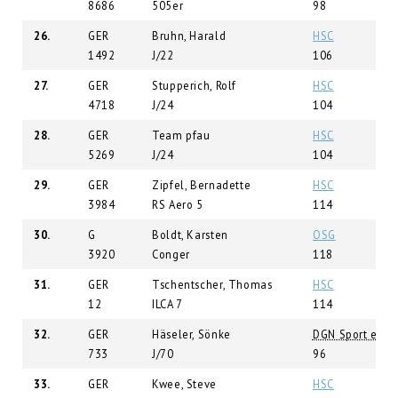
8686
505er
98
26.
GER
Bruhn, Harald
HSC
1492
J/22
106
27.
GER
Stupperich, Rolf
HSC
4718
J/24
104
28.
GER
Team pfau
HSC
5269
J/24
104
29.
GER
Zipfel, Bernadette
HSC
3984
RS Aero 5
114
30.
G
Boldt, Karsten
OSG
3920
Conger
118
31.
GER
Tschentscher, Thomas
HSC
12
ILCA 7
114
32.
GER
Häseler, Sönke
DGN Sport e.V.
733
J/70
96
33.
GER
Kwee, Steve
HSC