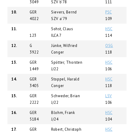
3049
SZV b'78
111
10.
GER
Sievers, Bernd
PSC
4022
SZV a'79
109
11.
Sohst, Claus
HSC
123
ILCA 7
114
12.
G
Jünke, Wilfried
OSG
3922
Conger
118
13.
GER
Spötter, Thorsten
HSC
1449
J/22
106
14.
GER
Stoppel, Harald
HSC
3405
Conger
118
15.
GER
Schweder, Brian
LSV
2222
J/22
106
16.
GER
Blohm, Frank
HSC
5184
J/24
104
17.
GER
Robert, Christoph
HSC