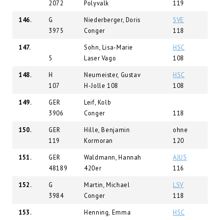
2072
Polyvalk
119
146.
G
Niederberger, Doris
SVE
3975
Conger
118
147.
Sohn, Lisa-Marie
HSC
5
Laser Vago
108
148.
H
Neumeister, Gustav
HSC
107
H-Jolle 108
108
149.
GER
Leif, Kolb
3906
Conger
118
150.
GER
Hille, Benjamin
ohne
119
Kormoran
120
151.
GER
Waldmann, Hannah
AJUS
48189
420er
116
152.
G
Martin, Michael
LSV
3984
Conger
118
153.
Henning, Emma
HSC