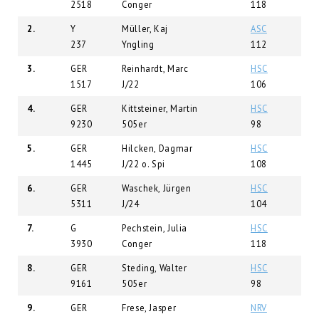
2518
Conger
118
2.
Y
Müller, Kaj
ASC
237
Yngling
112
3.
GER
Reinhardt, Marc
HSC
1517
J/22
106
4.
GER
Kittsteiner, Martin
HSC
9230
505er
98
5.
GER
Hilcken, Dagmar
HSC
1445
J/22 o. Spi
108
6.
GER
Waschek, Jürgen
HSC
5311
J/24
104
7.
G
Pechstein, Julia
HSC
3930
Conger
118
8.
GER
Steding, Walter
HSC
9161
505er
98
9.
GER
Frese, Jasper
NRV