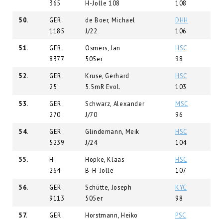
365
H-Jolle 108
108
50.
GER
de Boer, Michael
DHH
1185
J/22
106
51.
GER
Osmers, Jan
HSC
8377
505er
98
52.
GER
Kruse, Gerhard
HSC
25
5.5mR Evol.
103
53.
GER
Schwarz, Alexander
MSC
270
J/70
96
54.
GER
Glindemann, Meik
HSC
5239
J/24
104
55.
H
Höpke, Klaas
HSC
264
B-H-Jolle
107
56.
GER
Schütte, Joseph
KYC
9113
505er
98
57.
GER
Horstmann, Heiko
PSC