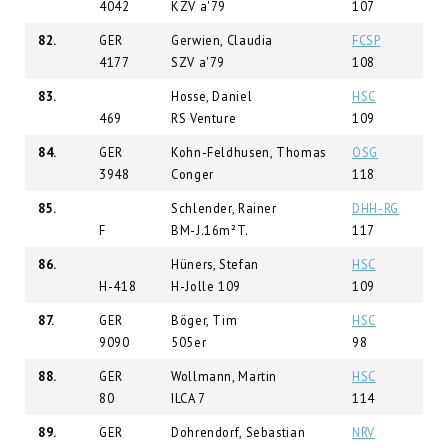
4042
KZV a'79
107
82.
GER
Gerwien, Claudia
FCSP
4177
SZV a'79
108
83.
Hosse, Daniel
HSC
469
RS Venture
109
84.
GER
Kohn-Feldhusen, Thomas
OSG
3948
Conger
118
85.
Schlender, Rainer
DHH-RG
F
BM-J.16m²T.
117
86.
Hüners, Stefan
HSC
H-418
H-Jolle 109
109
87.
GER
Böger, Tim
HSC
9090
505er
98
88.
GER
Wollmann, Martin
HSC
80
ILCA 7
114
89.
GER
Dohrendorf, Sebastian
NRV