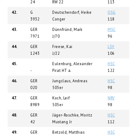
24
RW 22
113
42.
G
Deutschendorf, Heike
OSG
3932
Conger
118
43.
GER
Dünnfründ, Maik
MSC
7971
J/70
96
44.
GER
Freese, Kai
LSV
1243
J/22
106
45.
Eulenburg, Alexander
HSC
-
Pirat HT a.
122
46.
GER
Jungclaus, Andreas
HSC
020
505er
98
47.
GER
Koch, Leif
NRV
8989
505er
98
48.
GER
Jäger-Roschke, Moritz
HSC
42
Mustang Jr
112
49.
GER
Betzold, Matthias
HSC