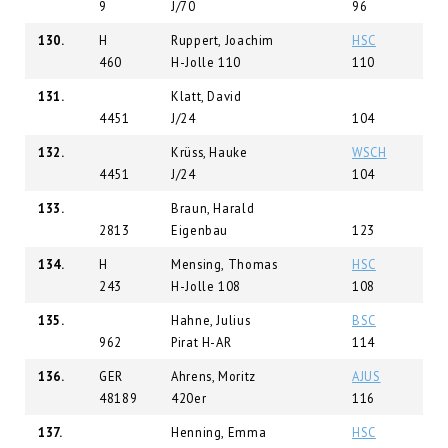
9
J/70
96
130.
H
Ruppert, Joachim
HSC
460
H-Jolle 110
110
131.
Klatt, David
4451
J/24
104
132.
Krüss, Hauke
WSCH
4451
J/24
104
133.
Braun, Harald
2813
Eigenbau
123
134.
H
Mensing, Thomas
HSC
243
H-Jolle 108
108
135.
Hahne, Julius
BSC
962
Pirat H-AR
114
136.
GER
Ahrens, Moritz
AJUS
48189
420er
116
137.
Henning, Emma
HSC