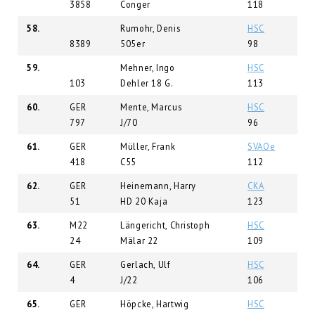
3858
Conger
118
58.
Rumohr, Denis
HSC
8389
505er
98
59.
Mehner, Ingo
HSC
103
Dehler 18 G.
113
60.
GER
Mente, Marcus
HSC
797
J/70
96
61.
GER
Müller, Frank
SVAOe
418
C55
112
62.
GER
Heinemann, Harry
CKA
51
HD 20 Kaja
123
63.
M22
Längericht, Christoph
HSC
24
Mälar 22
109
64.
GER
Gerlach, Ulf
HSC
4
J/22
106
65.
GER
Höpcke, Hartwig
HSC