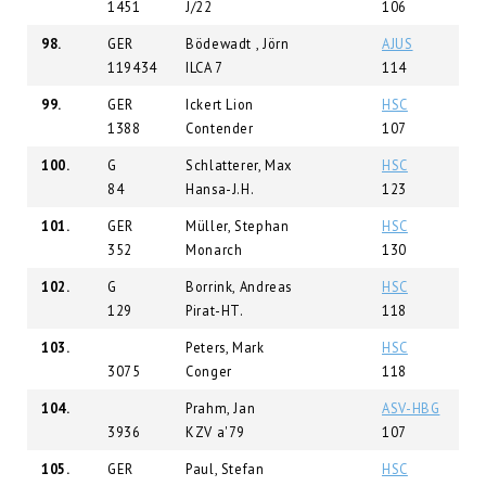
1451
J/22
106
98.
GER
Bödewadt , Jörn
AJUS
119434
ILCA 7
114
99.
GER
Ickert Lion
HSC
1388
Contender
107
100.
G
Schlatterer, Max
HSC
84
Hansa-J.H.
123
101.
GER
Müller, Stephan
HSC
352
Monarch
130
102.
G
Borrink, Andreas
HSC
129
Pirat-HT.
118
103.
Peters, Mark
HSC
3075
Conger
118
104.
Prahm, Jan
ASV-HBG
3936
KZV a'79
107
105.
GER
Paul, Stefan
HSC