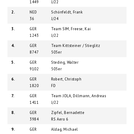
1449
J/22
2.
NED
Schönfeldt, Frank
36
J/24
3.
GER
Team SIM, Freese, Kai
1243
J/22
4.
GER
Team Kittsteiner / Stieglitz
8747
505er
5.
GER
Steding, Walter
9102
505er
6.
GER
Robert, Christoph
1820
FD
7.
GER
Team JOLA, Dillmann, Andreas
1411
J/22
8.
GER
Zipfel, Bernadette
3984
RS Aero 6
9.
GER
Aldag, Michael