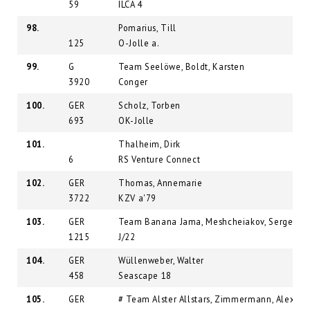
59
ILCA 4
98.
Pomarius, Till
125
O-Jolle a.
99.
G
Team Seelöwe, Boldt, Karsten
3920
Conger
100.
GER
Scholz, Torben
693
OK-Jolle
101.
Thalheim, Dirk
6
RS Venture Connect
102.
GER
Thomas, Annemarie
3722
KZV a'79
103.
GER
Team Banana Jama, Meshcheiakov, Sergei
1215
J/22
104.
GER
Wüllenweber, Walter
458
Seascape 18
105.
GER
# Team Alster Allstars, Zimmermann, Alex