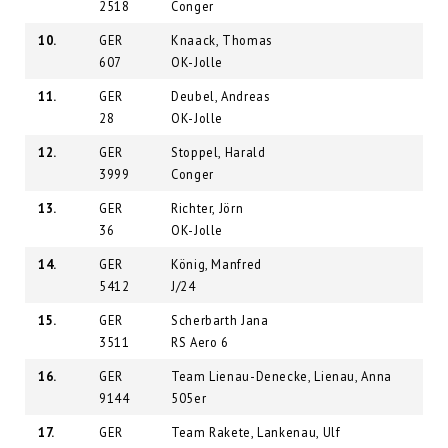
2518
Conger
10.
GER
Knaack, Thomas
607
OK-Jolle
11.
GER
Deubel, Andreas
28
OK-Jolle
12.
GER
Stoppel, Harald
3999
Conger
13.
GER
Richter, Jörn
36
OK-Jolle
14.
GER
König, Manfred
5412
J/24
15.
GER
Scherbarth Jana
3511
RS Aero 6
16.
GER
Team Lienau-Denecke, Lienau, Anna
9144
505er
17.
GER
Team Rakete, Lankenau, Ulf