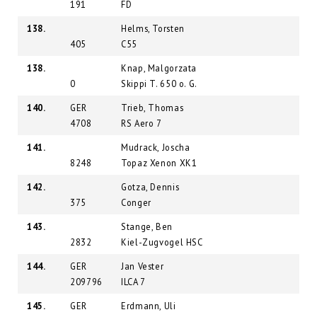
191
FD
138.
Helms, Torsten
405
C55
138.
Knap, Malgorzata
0
Skippi T. 650 o. G.
140.
GER
Trieb, Thomas
4708
RS Aero 7
141.
Mudrack, Joscha
8248
Topaz Xenon XK1
142.
Gotza, Dennis
375
Conger
143.
Stange, Ben
2832
Kiel-Zugvogel HSC
144.
GER
Jan Vester
209796
ILCA 7
145.
GER
Erdmann, Uli