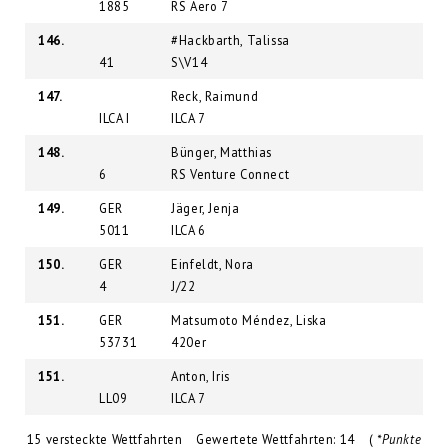
1885
RS Aero 7
146.
#Hackbarth, Talissa
41
S\V14
147.
Reck, Raimund
ILCA I
ILCA 7
148.
Bünger, Matthias
6
RS Venture Connect
149.
GER
Jäger, Jenja
5011
ILCA 6
150.
GER
Einfeldt, Nora
4
J/22
151.
GER
Matsumoto Méndez, Liska
53731
420er
151.
Anton, Iris
LL09
ILCA 7
15 versteckte Wettfahrten Gewertete Wettfahrten: 14 (
*Punkte