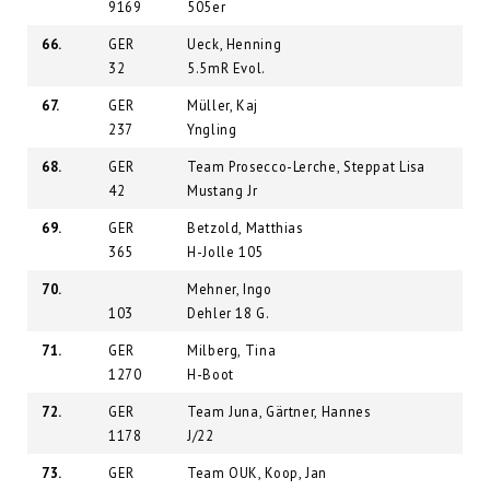
9169
505er
66.
GER
Ueck, Henning
32
5.5mR Evol.
67.
GER
Müller, Kaj
237
Yngling
68.
GER
Team Prosecco-Lerche, Steppat Lisa
42
Mustang Jr
69.
GER
Betzold, Matthias
365
H-Jolle 105
70.
Mehner, Ingo
103
Dehler 18 G.
71.
GER
Milberg, Tina
1270
H-Boot
72.
GER
Team Juna, Gärtner, Hannes
1178
J/22
73.
GER
Team OUK, Koop, Jan