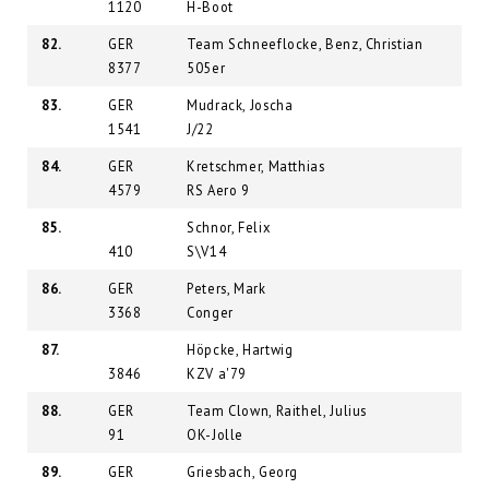
1120
H-Boot
82.
GER
Team Schneeflocke, Benz, Christian
8377
505er
83.
GER
Mudrack, Joscha
1541
J/22
84.
GER
Kretschmer, Matthias
4579
RS Aero 9
85.
Schnor, Felix
410
S\V14
86.
GER
Peters, Mark
3368
Conger
87.
Höpcke, Hartwig
3846
KZV a'79
88.
GER
Team Clown, Raithel, Julius
91
OK-Jolle
89.
GER
Griesbach, Georg