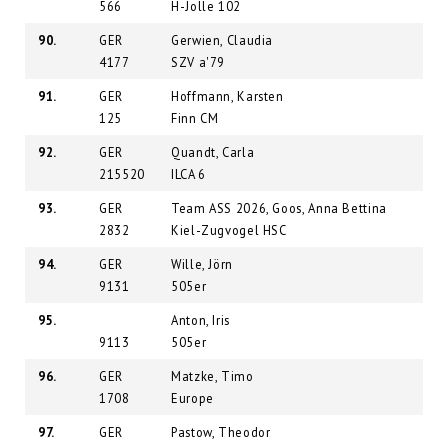
566
H-Jolle 102
90.
GER
Gerwien, Claudia
4177
SZV a'79
91.
GER
Hoffmann, Karsten
125
Finn CM
92.
GER
Quandt, Carla
215520
ILCA 6
93.
GER
Team ASS 2026, Goos, Anna Bettina
2832
Kiel-Zugvogel HSC
94.
GER
Wille, Jörn
9131
505er
95.
Anton, Iris
9113
505er
96.
GER
Matzke, Timo
1708
Europe
97.
GER
Pastow, Theodor