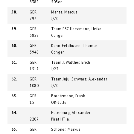
8389
505er
58.
GER
Mente, Marcus
797
J/70
59.
GER
Team PSC Horstmann, Heiko
3858
Conger
60.
GER
Kohn-Feldhusen, Thomas
3948
Conger
61.
GER
Team J, Walther, Erich
1517
J/22
62.
GER
Team Juju, Schwarz, Alexander
1080
J/70
63.
GER
Broetzmann, Frank
15
OK-Jolle
64.
Eulenburg, Alexander
2207
Pirat HT a.
65.
GER
Schöner, Markus