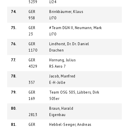
5239
J/24
74.
GER
Brinkbäumer, Klaus
958
J/70
75.
GER
#Team DGN II, Neumann, Mark
23
J/70
76.
GER
Lindhorst, Dr. Dr. Daniel
1170
Drachen
77.
GER
Hornung, Julius
4329
RS Aero 7
78.
Jacob, Manfred
357
E-H-Jolle
79.
GER
Team OSG 505, Lübbers, Dirk
169
505er
80.
Braun, Harald
2813
Eigenbau
81.
GER
Hebbel-Seeger, Andreas