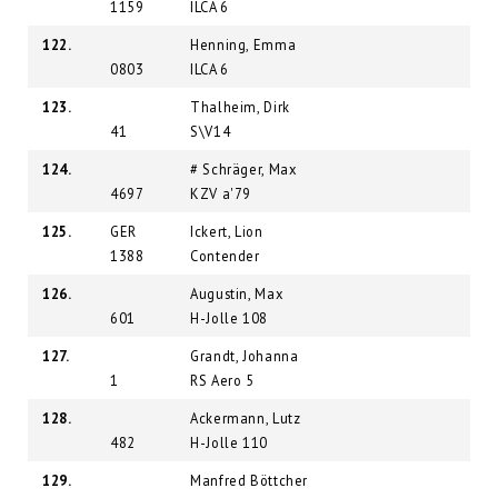
1159
ILCA 6
122.
Henning, Emma
0803
ILCA 6
123.
Thalheim, Dirk
41
S\V14
124.
# Schräger, Max
4697
KZV a'79
125.
GER
Ickert, Lion
1388
Contender
126.
Augustin, Max
601
H-Jolle 108
127.
Grandt, Johanna
1
RS Aero 5
128.
Ackermann, Lutz
482
H-Jolle 110
129.
Manfred Böttcher