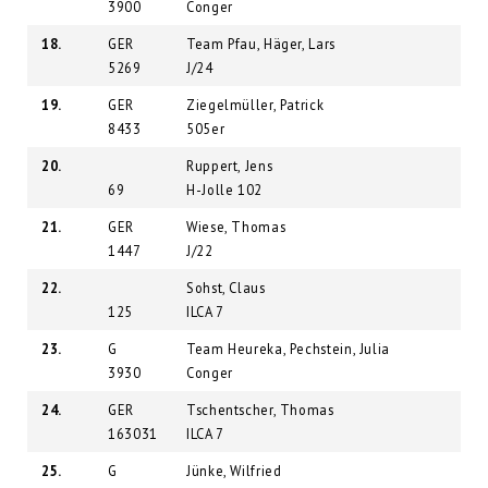
3900
Conger
18.
GER
Team Pfau, Häger, Lars
5269
J/24
19.
GER
Ziegelmüller, Patrick
8433
505er
20.
Ruppert, Jens
69
H-Jolle 102
21.
GER
Wiese, Thomas
1447
J/22
22.
Sohst, Claus
125
ILCA 7
23.
G
Team Heureka, Pechstein, Julia
3930
Conger
24.
GER
Tschentscher, Thomas
163031
ILCA 7
25.
G
Jünke, Wilfried