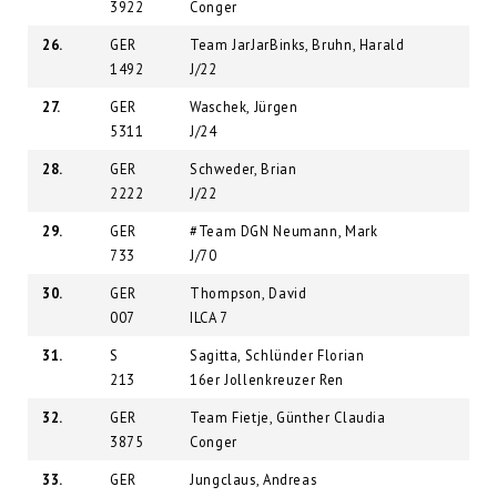
3922
Conger
26.
GER
Team JarJarBinks, Bruhn, Harald
1492
J/22
27.
GER
Waschek, Jürgen
5311
J/24
28.
GER
Schweder, Brian
2222
J/22
29.
GER
#Team DGN Neumann, Mark
733
J/70
30.
GER
Thompson, David
007
ILCA 7
31.
S
Sagitta, Schlünder Florian
213
16er Jollenkreuzer Ren
32.
GER
Team Fietje, Günther Claudia
3875
Conger
33.
GER
Jungclaus, Andreas