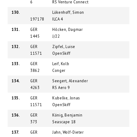
6
RS Venture Connect
130.
Lökenhoff, Simon
197178
ILCA 4
131.
GER
Hilcken, Dagmar
1445
J/22
132.
GER
Zipfel, Luise
11571
OpenSkiff
133.
GER
Leif, Kolb
3862
Conger
134.
GER
Seegert, Alexander
4263
RS Aero 9
135.
GER
Kubelke, Jonas
11571
OpenSkiff
136.
GER
König, Benjamin
373
Seascape 18
137.
GER
Jahn, Wolf-Dieter