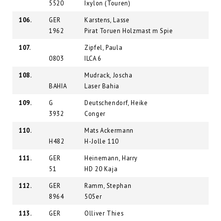
5520
Ixylon (Touren)
106.
GER
Karstens, Lasse
1962
Pirat Toruen Holzmast m Spie
107.
Zipfel, Paula
0803
ILCA 6
108.
Mudrack, Joscha
BAHIA
Laser Bahia
109.
G
Deutschendorf, Heike
3932
Conger
110.
Mats Ackermann
H482
H-Jolle 110
111.
GER
Heinemann, Harry
51
HD 20 Kaja
112.
GER
Ramm, Stephan
8964
505er
113.
GER
Olliver Thies