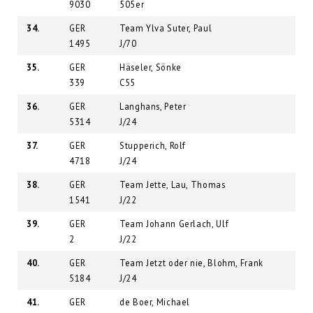
9030
505er
34.
GER
Team Ylva Suter, Paul
1495
J/70
35.
GER
Häseler, Sönke
339
C55
36.
GER
Langhans, Peter
5314
J/24
37.
GER
Stupperich, Rolf
4718
J/24
38.
GER
Team Jette, Lau, Thomas
1541
J/22
39.
GER
Team Johann Gerlach, Ulf
2
J/22
40.
GER
Team Jetzt oder nie, Blohm, Frank
5184
J/24
41.
GER
de Boer, Michael