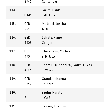
2745
Contender
114.
Baum, Daniel
H141
E-H-Jolle
115.
GER
Mudrack, Joscha
563
J/70
116.
GER
Scholz, Rainer
3908
Conger
117.
H
Klussmann, Michael
470
E-H-Jolle
118.
GER
Team HSU-SegelAG, Baum, Lukas
4015
KZV a'79
119.
GER
Grandt, Johanna
1257
RS Aero 7
120.
Bruhn, Harald
7
ILCA 7
121.
Pastow, Theodor