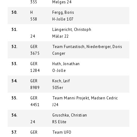
355
Melges 24
50.
H
Fergg, Boris
558
H-Jolle 107
51.
Längericht, Christoph
24
Mälar 22
52.
GER
Team Funtastisch, Niederberger, Doris
3675
Conger
53.
GER
Huth, Jonathan
1284
O-Jolle
54.
GER
Koch, Leif
8989
505er
55.
GER
Team Manni Projekt, Madsen Cedric
4451
J24
56.
Gruschka, Christian
24
RS Elite
57.
GER
Team UFO