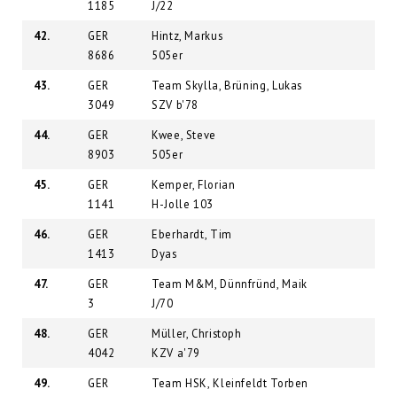
1185
J/22
42.
GER
Hintz, Markus
8686
505er
43.
GER
Team Skylla, Brüning, Lukas
3049
SZV b'78
44.
GER
Kwee, Steve
8903
505er
45.
GER
Kemper, Florian
1141
H-Jolle 103
46.
GER
Eberhardt, Tim
1413
Dyas
47.
GER
Team M&M, Dünnfründ, Maik
3
J/70
48.
GER
Müller, Christoph
4042
KZV a'79
49.
GER
Team HSK, Kleinfeldt Torben