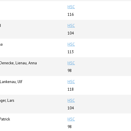
HSC
116
d
HSC
104
na
HSC
113
Denecke, Lienau, Anna
HSC
98
Lankenau, Ulf
HSC
118
ger, Lars
HSC
104
Patrick
HSC
98