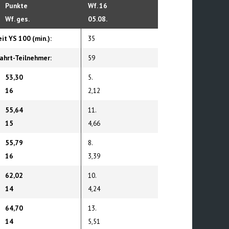
Punkte
Wf. 16
Wf. ges.
05.08.
eit YS 100 (min.):
35
ahrt-Teilnehmer:
59
53,30
5.
16
2,12
55,64
11.
15
4,66
55,79
8.
16
3,39
62,02
10.
14
4,24
64,70
13.
14
5,51