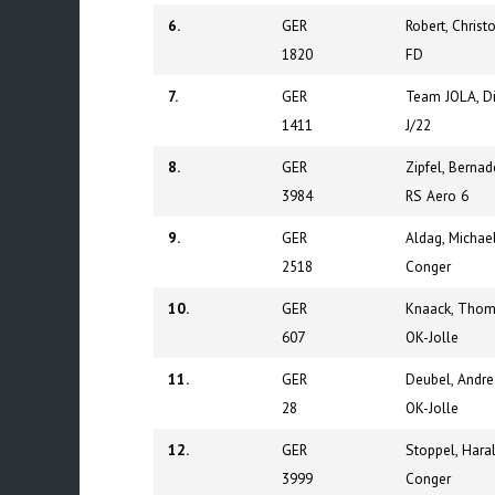
6.
GER
Robert, Christ
1820
FD
7.
GER
Team JOLA, Di
1411
J/22
8.
GER
Zipfel, Bernad
3984
RS Aero 6
9.
GER
Aldag, Michae
2518
Conger
10.
GER
Knaack, Tho
607
OK-Jolle
11.
GER
Deubel, Andre
28
OK-Jolle
12.
GER
Stoppel, Hara
3999
Conger