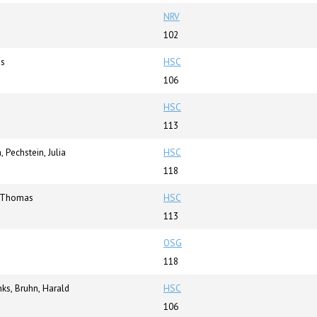
NRV
102
as
HSC
106
HSC
113
 Pechstein, Julia
HSC
118
, Thomas
HSC
113
OSG
118
ks, Bruhn, Harald
HSC
106