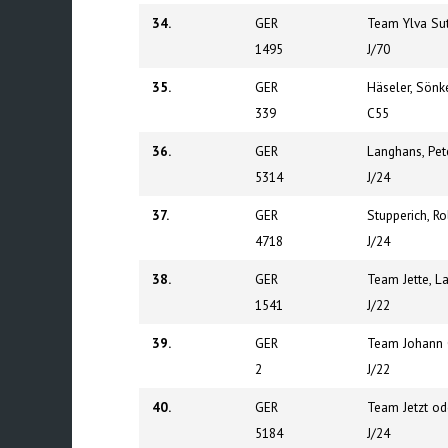
34.
GER
Team Ylva Sut
1495
J/70
35.
GER
Häseler, Sönk
339
C55
36.
GER
Langhans, Pet
5314
J/24
37.
GER
Stupperich, Ro
4718
J/24
38.
GER
Team Jette, L
1541
J/22
39.
GER
Team Johann G
2
J/22
40.
GER
Team Jetzt od
5184
J/24