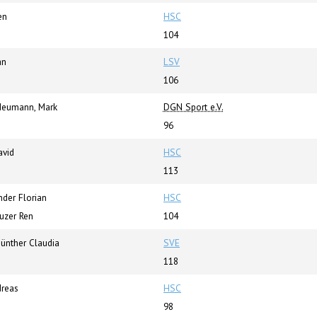
en
HSC
104
an
LSV
106
eumann, Mark
DGN Sport e.V.
96
vid
HSC
113
nder Florian
HSC
euzer Ren
104
Günther Claudia
SVE
118
dreas
HSC
98