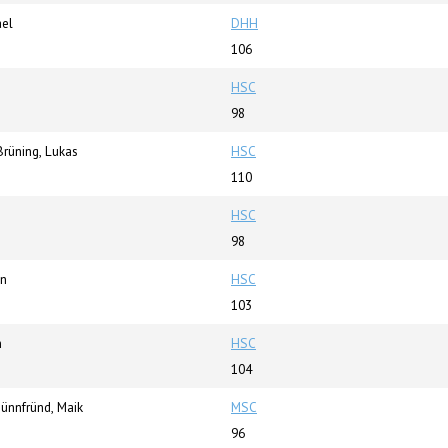
ael
DHH
106
HSC
98
Brüning, Lukas
HSC
110
HSC
98
an
HSC
103
m
HSC
104
nnfründ, Maik
MSC
96