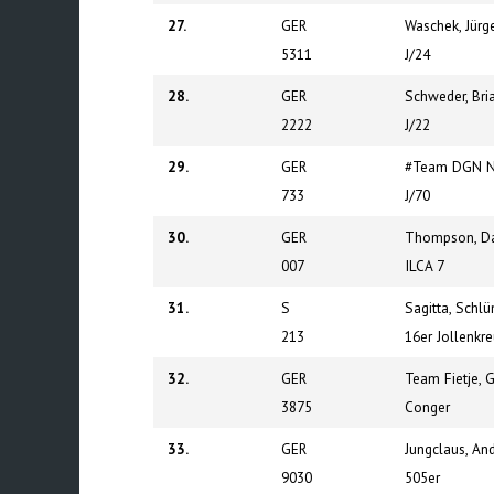
27.
GER
Waschek, Jürg
5311
J/24
28.
GER
Schweder, Bri
2222
J/22
29.
GER
#Team DGN N
733
J/70
30.
GER
Thompson, Da
007
ILCA 7
31.
S
Sagitta, Schlü
213
16er Jollenkr
32.
GER
Team Fietje, 
3875
Conger
33.
GER
Jungclaus, An
9030
505er