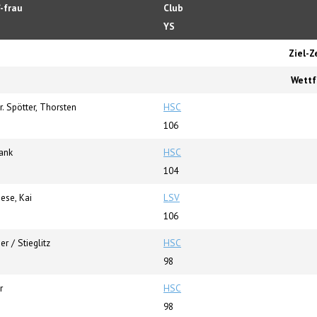
-frau
Club
YS
Ziel-Z
Wettf
. Spötter, Thorsten
HSC
106
rank
HSC
104
ese, Kai
LSV
106
er / Stieglitz
HSC
98
r
HSC
98