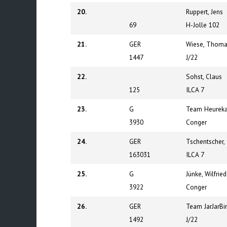
20.
Ruppert, Jens
69
H-Jolle 102
21.
GER
Wiese, Thom
1447
J/22
22.
Sohst, Claus
125
ILCA 7
23.
G
Team Heureka,
3930
Conger
24.
GER
Tschentscher
163031
ILCA 7
25.
G
Jünke, Wilfried
3922
Conger
26.
GER
Team JarJarBin
1492
J/22