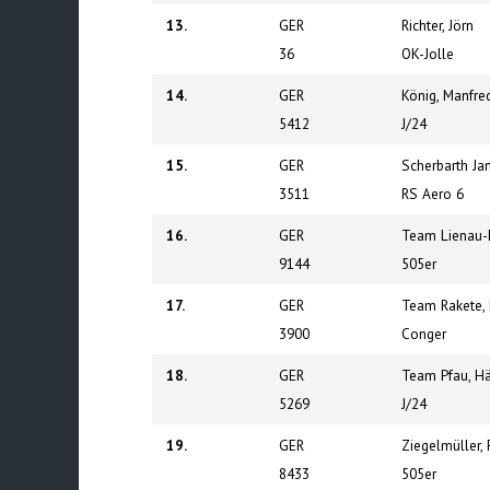
13.
GER
Richter, Jörn
36
OK-Jolle
14.
GER
König, Manfre
5412
J/24
15.
GER
Scherbarth Ja
3511
RS Aero 6
16.
GER
Team Lienau-
9144
505er
17.
GER
Team Rakete, 
3900
Conger
18.
GER
Team Pfau, Hä
5269
J/24
19.
GER
Ziegelmüller, 
8433
505er