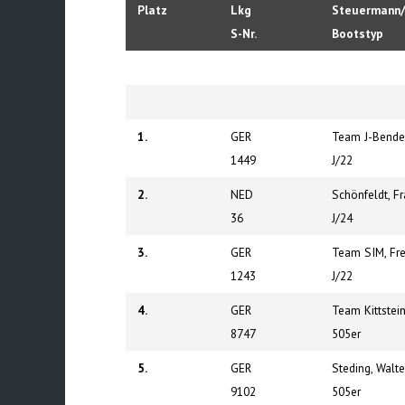
Platz
Lkg
Steuermann/
S-Nr.
Bootstyp
1.
GER
Team J-Bender
1449
J/22
2.
NED
Schönfeldt, F
36
J/24
3.
GER
Team SIM, Fre
1243
J/22
4.
GER
Team Kittstein
8747
505er
5.
GER
Steding, Walte
9102
505er