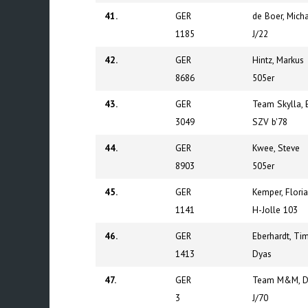
41.
GER
de Boer, Mich
1185
J/22
42.
GER
Hintz, Markus
8686
505er
43.
GER
Team Skylla, 
3049
SZV b'78
44.
GER
Kwee, Steve
8903
505er
45.
GER
Kemper, Flori
1141
H-Jolle 103
46.
GER
Eberhardt, Ti
1413
Dyas
47.
GER
Team M&M, Dü
3
J/70