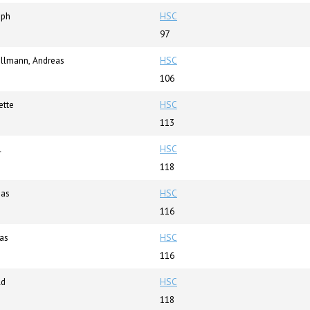
oph
HSC
97
llmann, Andreas
HSC
106
ette
HSC
113
l
HSC
118
mas
HSC
116
as
HSC
116
ld
HSC
118