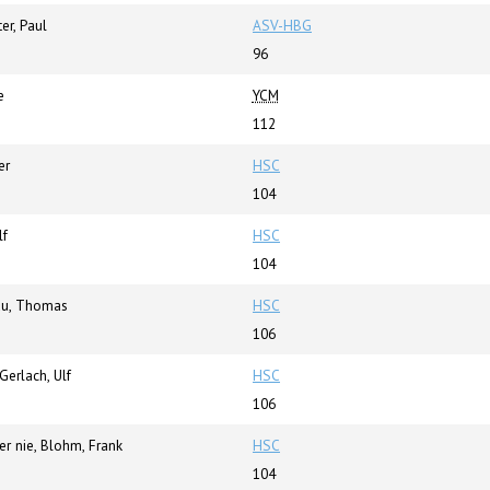
er, Paul
ASV-HBG
96
e
YCM
112
er
HSC
104
lf
HSC
104
au, Thomas
HSC
106
erlach, Ulf
HSC
106
er nie, Blohm, Frank
HSC
104